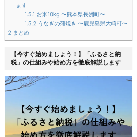
ます
1.5.1
お米10kg 〜熊本県長洲町〜
1.5.2
うなぎの蒲焼き 〜鹿児島県大崎町〜
2
まとめ
【今すぐ始めましょう！】「ふるさと納
税」の仕組みや始め方を徹底解説します