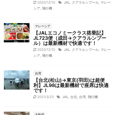
2020/12/10
JAL
,
クアラルンプール
,
マレー
シア
,
飛行機
マレーシア
【JALエコノミークラス搭乗記】
JL723便（成田→クアラルンプー
ル）は最新機材で快適です！
2020/12/10
JAL
,
クアラルンプール
,
マレー
シア
,
飛行機
台湾
【台北(松山)→東京(羽田)は超便
利】JL98は最新機材で座席は快適
です！
2021/3/23
JAL
,
台北
,
台湾
,
飛行機
大阪府