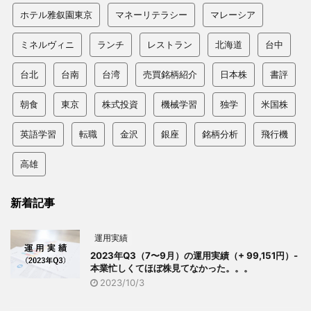
ホテル雅叙園東京
マネーリテラシー
マレーシア
ミネルヴィニ
ランチ
レストラン
北海道
台中
台北
台南
台湾
売買銘柄紹介
日本株
書評
朝食
東京
株式投資
機械学習
独学
米国株
英語学習
転職
金沢
銀座
銘柄分析
飛行機
高雄
新着記事
運用実績
2023年Q3（7〜9月）の運用実績（+ 99,151円）-
本業忙しくてほぼ株見てなかった。。。
2023/10/3