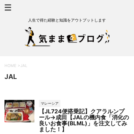
人生で得た経験と知識をアウトプットします
HOME
>
JAL
JAL
マレーシア
【JL724便搭乗記】クアラルンプ
ール→成田【JALの機内食「消化の
良いお食事(BLML)」を注文してみ
ました！】