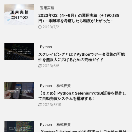
運用実績
2023年Q2（4〜6月）の運用実績（+ 190,188
円）- 乖離率を考慮したら精度が上がった -
2023/7/2
Python
スクレイピングとは？Pythonでデータ収集の可能
性を無限大に広げるための究極ガイド
2023/6/5
Python
株式投資
【まとめ】PythonとSeleniumでSBI証券を操作し
て自動売買システムを構築する！
2023/5/19
Python
株式投資
【Python】SeleniumでSBI証券から日本株の買付