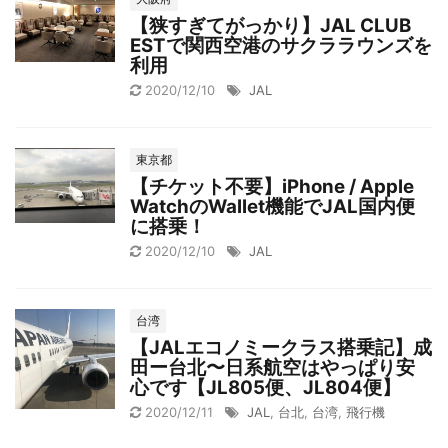
【狭すぎてがっかり】JAL CLUB
ESTで関西空港のサクララウンズを
利用
2020/12/10
JAL
東京都
【チケット不要】iPhone / Apple
WatchのWallet機能でJAL国内便
に搭乗！
2020/12/10
JAL
台湾
【JALエコノミークラス搭乗記】成
田ー台北〜日系航空はやっぱり安
心です【JL805便、JL804便】
2020/12/11
JAL
,
台北
,
台湾
,
飛行機