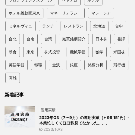
ホテル雅叙園東京
マネーリテラシー
マレーシア
ミネルヴィニ
ランチ
レストラン
北海道
台中
台北
台南
台湾
売買銘柄紹介
日本株
書評
朝食
東京
株式投資
機械学習
独学
米国株
英語学習
転職
金沢
銀座
銘柄分析
飛行機
高雄
新着記事
運用実績
2023年Q3（7〜9月）の運用実績（+ 99,151円）-
本業忙しくてほぼ株見てなかった。。。
2023/10/3