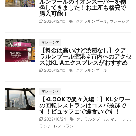
ルンプールのイオンスーパーを物
色してきました！お土産も格安で
購入可能！
2020/12/10
クアラルンプール
,
マレーシア
マレーシア
【料金は高いけど渋滞なし】クア
ラルンプール空港 ⇄ 市内へのアクセ
スはKLIAエクスプレスがおすすめ
2020/12/10
クアラルンプール
マレーシア
【KLOOKで楽々入場！】KLタワー
の回転レストランはコスパ抜群で
す！ビュッフェで爆食いです！
2022/10/24
クアラルンプール
,
マレーシア
,
ランチ
,
レストラン