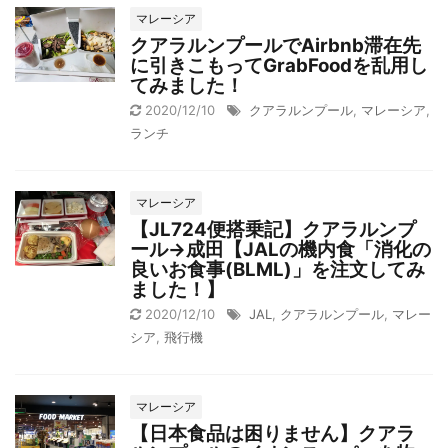
マレーシア
クアラルンプールでAirbnb滞在先
に引きこもってGrabFoodを乱用し
てみました！
2020/12/10
クアラルンプール
,
マレーシア
,
ランチ
マレーシア
【JL724便搭乗記】クアラルンプ
ール→成田【JALの機内食「消化の
良いお食事(BLML)」を注文してみ
ました！】
2020/12/10
JAL
,
クアラルンプール
,
マレー
シア
,
飛行機
マレーシア
【日本食品は困りません】クアラ