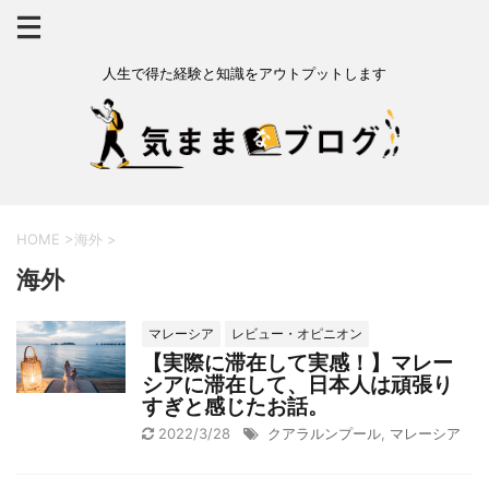
人生で得た経験と知識をアウトプットします
HOME
>
海外
>
海外
マレーシア
レビュー・オピニオン
【実際に滞在して実感！】マレー
シアに滞在して、日本人は頑張り
すぎと感じたお話。
2022/3/28
クアラルンプール
,
マレーシア