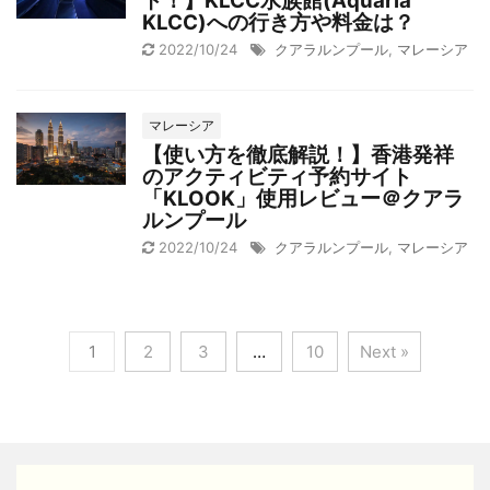
ト！】KLCC水族館(Aquaria
KLCC)への行き方や料金は？
2022/10/24
クアラルンプール
,
マレーシア
マレーシア
【使い方を徹底解説！】香港発祥
のアクティビティ予約サイト
「KLOOK」使用レビュー＠クアラ
ルンプール
2022/10/24
クアラルンプール
,
マレーシア
1
2
3
…
10
Next »