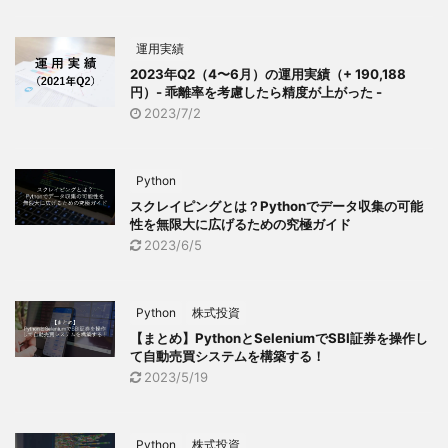
運用実績
2023年Q2（4〜6月）の運用実績（+ 190,188
円）- 乖離率を考慮したら精度が上がった -
2023/7/2
Python
スクレイピングとは？Pythonでデータ収集の可能
性を無限大に広げるための究極ガイド
2023/6/5
Python
株式投資
【まとめ】PythonとSeleniumでSBI証券を操作し
て自動売買システムを構築する！
2023/5/19
Python
株式投資