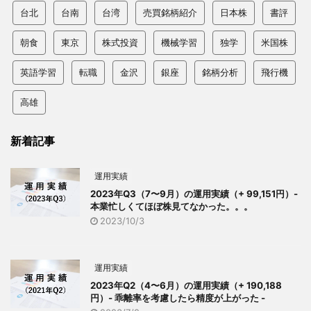
台北
台南
台湾
売買銘柄紹介
日本株
書評
朝食
東京
株式投資
機械学習
独学
米国株
英語学習
転職
金沢
銀座
銘柄分析
飛行機
高雄
新着記事
運用実績
2023年Q3（7〜9月）の運用実績（+ 99,151円）-
本業忙しくてほぼ株見てなかった。。。
2023/10/3
運用実績
2023年Q2（4〜6月）の運用実績（+ 190,188
円）- 乖離率を考慮したら精度が上がった -