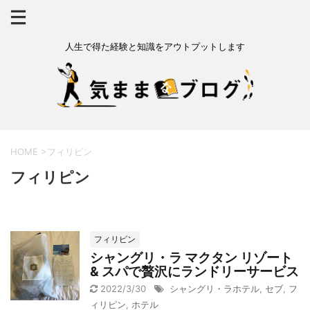
人生で得た経験と知識をアウトプットします
HOME
>
フィリピン
フィリピン
フィリピン
シャングリ・ラ マクタン リゾート
& スパで贅沢にランドリーサービス
2022/3/30
シャングリ・ラホテル
,
セブ
,
フ
ィリピン
,
ホテル