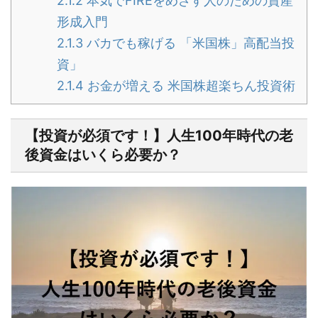
2.1.2
本気でFIREをめざす人のための資産
形成入門
2.1.3
バカでも稼げる 「米国株」高配当投
資」
2.1.4
お金が増える 米国株超楽ちん投資術
【投資が必須です！】人生100年時代の老
後資金はいくら必要か？