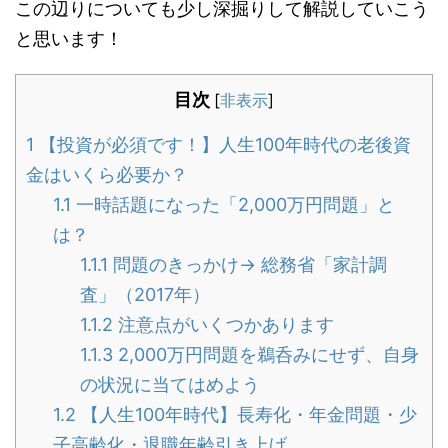
この辺りについても少し深掘りして解説していこう
と思います！
目次
[
非表示
]
1
【投資が必須です！】人生100年時代の老後資
金はいくら必要か？
1.1
一時話題になった「2,000万円問題」と
は？
1.1.1
問題のきっかけ→ 総務省「家計調
査」（2017年）
1.1.2
注意点がいくつかあります
1.1.3
2,000万円問題を鵜呑みにせず、自身
の状況に当てはめよう
1.2
【人生100年時代】長寿化・年金問題・少
子高齢化・退職年齢引き上げ