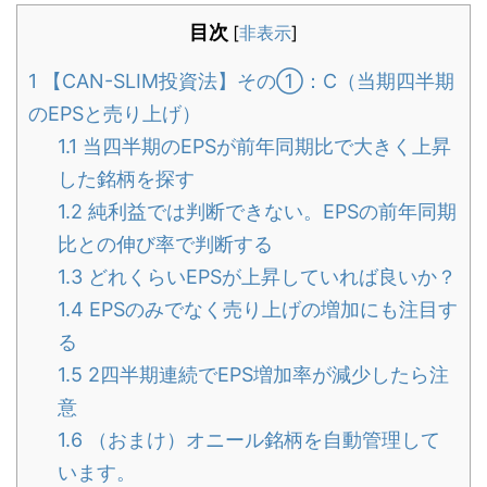
目次
[
非表示
]
1
【CAN-SLIM投資法】その①：C（当期四半期
のEPSと売り上げ）
1.1
当四半期のEPSが前年同期比で大きく上昇
した銘柄を探す
1.2
純利益では判断できない。EPSの前年同期
比との伸び率で判断する
1.3
どれくらいEPSが上昇していれば良いか？
1.4
EPSのみでなく売り上げの増加にも注目す
る
1.5
2四半期連続でEPS増加率が減少したら注
意
1.6
（おまけ）オニール銘柄を自動管理して
います。