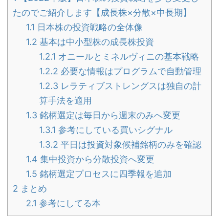
たのでご紹介します【成長株×分散×中長期】
1.1
日本株の投資戦略の全体像
1.2
基本は中小型株の成長株投資
1.2.1
オニールとミネルヴィニの基本戦略
1.2.2
必要な情報はプログラムで自動管理
1.2.3
レラティブストレングスは独自の計
算手法を適用
1.3
銘柄選定は毎日から週末のみへ変更
1.3.1
参考にしている買いシグナル
1.3.2
平日は投資対象候補銘柄のみを確認
1.4
集中投資から分散投資へ変更
1.5
銘柄選定プロセスに四季報を追加
2
まとめ
2.1
参考にしてる本