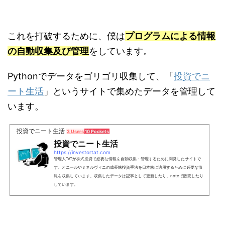
これを打破するために、僕は
プログラムによる情報
の自動収集及び管理
をしています。
Pythonでデータをゴリゴリ収集して、「
投資でニ
ート生活
」というサイトで集めたデータを管理して
います。
投資でニート生活
3 Users
10 Pockets
投資でニート生活
https://investortat.com
管理人TATが株式投資で必要な情報を自動収集・管理するために開発したサイトで
す。オニールやミネルヴィニの成長株投資手法を日本株に適用するために必要な情
報を収集しています。収集したデータは記事として更新したり、noteで販売したり
しています。