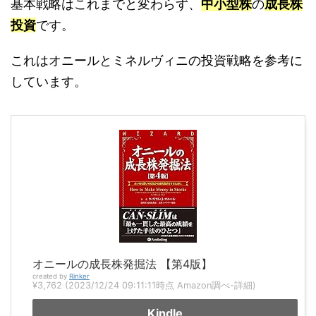
基本戦略はこれまでと変わらず、
中小型株
の
成長株
投資
です。
これはオニールとミネルヴィニの投資戦略を参考に
しています。
オニールの成長株発掘法 【第4版】
created by
Rinker
¥3,762
(2023/12/24 09:11:11時点 Amazon調べ-
詳細)
Kindle